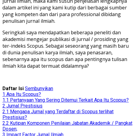
jurnal ilmiah, maka kami susun penjelasan lengkapnya
dalam artikel ini yang kami kutip dari berbagai sumber
yang kompeten dan dari para professional dibidang
penulisan jurnal ilmiah.
Seringkali saya mendapatkan beberapa peneliti dan
akademisi mengejar publikasi di jurnal / prosiding yang
ter-indeks Scopus. Sebagai seseorang yang masih baru
di dunia penulisan karya ilmiah, saya penasaran,
sebenarnya apa itu scopus dan apa pentingnya tulisan
ilmiah kita dapat termuat didalamnya?
Daftar Isi
Sembunyikan
1
Apa Itu Scopus?
1.1
Pertanyaan Yang Sering Ditemui Terkait Apa Itu Scopus?
2
Jurnal Prestisius
2.1
Mengapa Jurnal yang Terdaftar di Scopus terlihat
Prestisius?
2.2
Kutipan Komponen Penilaian Jabatan Akademik / Pangkat
Dosen;
3
Impact Factor Jurnal Ilmiah