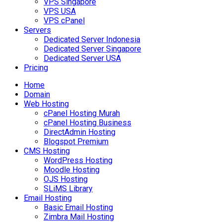
VPS Singapore
VPS USA
VPS cPanel
Servers
Dedicated Server Indonesia
Dedicated Server Singapore
Dedicated Server USA
Pricing
Home
Domain
Web Hosting
cPanel Hosting Murah
cPanel Hosting Business
DirectAdmin Hosting
Blogspot Premium
CMS Hosting
WordPress Hosting
Moodle Hosting
OJS Hosting
SLiMS Library
Email Hosting
Basic Email Hosting
Zimbra Mail Hosting