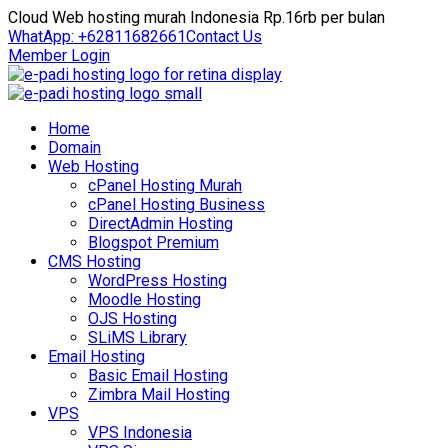
Cloud Web hosting murah Indonesia Rp.16rb per bulan
WhatApp: +62811682661
Contact Us
Member Login
Home
Domain
Web Hosting
cPanel Hosting Murah
cPanel Hosting Business
DirectAdmin Hosting
Blogspot Premium
CMS Hosting
WordPress Hosting
Moodle Hosting
OJS Hosting
SLiMS Library
Email Hosting
Basic Email Hosting
Zimbra Mail Hosting
VPS
VPS Indonesia