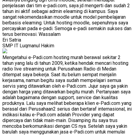
penjelasan dari tim e-padi.com, saya jd mengerti dan sudah 2
tahun ini aktif sebagai admin elearning di kampus. Saya
sangat rekomendasikan moodle untuk model pembelajaran
berbasis elearning. Untuk hosting moodle, sepenuhnya saya
percayakan pada e-padi. Semoga e-padi semakin sukses dan
terus berinovasi. Wassalam
Eri Satria
SMP IT Luqmanul Hakim
Mengetahui e-Padi.com hosting murah berawal sekitar 2
tahun yang lalu di tahun 2009, ketika hendak mencari hosting
radio live streaming untuk Perusahaan Radio di Medan
ditempat saya bekerja. Saat itu belum sempat menjalin
kerjasama, namun begitu saya sudah mempelajari semua
servis yang ditawarkan oleh e-Padi.com. Jujur saya ga yakin
dengan harga yang ditawarkan begitu murah. Pertanyaan saya
adalah bagaimana dengan support, service dan kualitas
produknya. Lalu saya melihat beberapa klien e-Padi.com yang
berasal dari Perusahaan2 serius dan bertaraf internasional, ini
indikasi kalau e-Padi.com adalah Provider yang dapat
dipercaya dan tidak main-main. Disamping itu saya trus
mencoba berkomunikasi dengan CS nya. Setelah saya yakin
barulah saya menggunakan jasa e-Padi.com untuk memulai