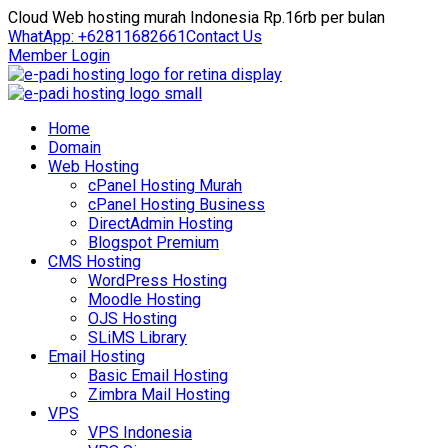
Cloud Web hosting murah Indonesia Rp.16rb per bulan
WhatApp: +62811682661
Contact Us
Member Login
Home
Domain
Web Hosting
cPanel Hosting Murah
cPanel Hosting Business
DirectAdmin Hosting
Blogspot Premium
CMS Hosting
WordPress Hosting
Moodle Hosting
OJS Hosting
SLiMS Library
Email Hosting
Basic Email Hosting
Zimbra Mail Hosting
VPS
VPS Indonesia