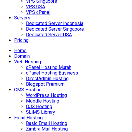
VPS Singapore
VPS USA
VPS cPanel
Servers
Dedicated Server Indonesia
Dedicated Server Singapore
Dedicated Server USA
Pricing
Home
Domain
Web Hosting
cPanel Hosting Murah
cPanel Hosting Business
DirectAdmin Hosting
Blogspot Premium
CMS Hosting
WordPress Hosting
Moodle Hosting
OJS Hosting
SLiMS Library
Email Hosting
Basic Email Hosting
Zimbra Mail Hosting