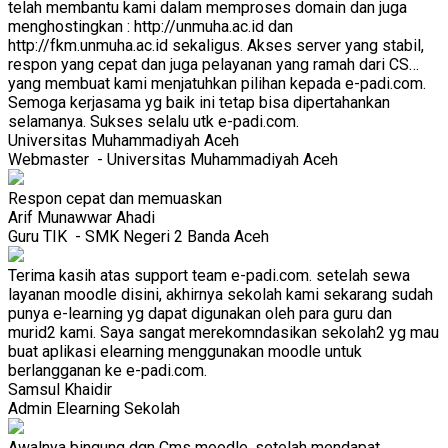
telah membantu kami dalam memproses domain dan juga
menghostingkan : http://unmuha.ac.id dan
http://fkm.unmuha.ac.id sekaligus. Akses server yang stabil,
respon yang cepat dan juga pelayanan yang ramah dari CS…
yang membuat kami menjatuhkan pilihan kepada e-padi.com.
Semoga kerjasama yg baik ini tetap bisa dipertahankan
selamanya. Sukses selalu utk e-padi.com.
Universitas Muhammadiyah Aceh
Webmaster
- Universitas Muhammadiyah Aceh
Respon cepat dan memuaskan
Arif Munawwar Ahadi
Guru TIK
- SMK Negeri 2 Banda Aceh
Terima kasih atas support team e-padi.com. setelah sewa
layanan moodle disini, akhirnya sekolah kami sekarang sudah
punya e-learning yg dapat digunakan oleh para guru dan
murid2 kami. Saya sangat merekomndasikan sekolah2 yg mau
buat aplikasi elearning menggunakan moodle untuk
berlangganan ke e-padi.com.
Samsul Khaidir
Admin Elearning Sekolah
Awalnya bingung dgn Cms moodle, setelah mendapat