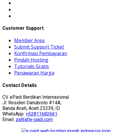
Customer Support
Member Area
Submit Support Ticket
Konfirmasi Pembayaran
Pindah Hosting
Tutorials Gratis
Penawaran Harga
Contact Details
CV. ePadi Berdikari Internasional
Jl. Residen Danubroto #14A,
Banda Aceh, Aceh 23239, ID
WhatsApp:
+62811682661
Email:
zall(at)e-padi.com