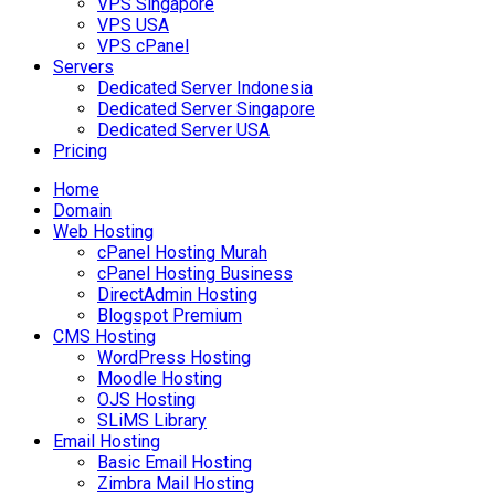
VPS Singapore
VPS USA
VPS cPanel
Servers
Dedicated Server Indonesia
Dedicated Server Singapore
Dedicated Server USA
Pricing
Home
Domain
Web Hosting
cPanel Hosting Murah
cPanel Hosting Business
DirectAdmin Hosting
Blogspot Premium
CMS Hosting
WordPress Hosting
Moodle Hosting
OJS Hosting
SLiMS Library
Email Hosting
Basic Email Hosting
Zimbra Mail Hosting