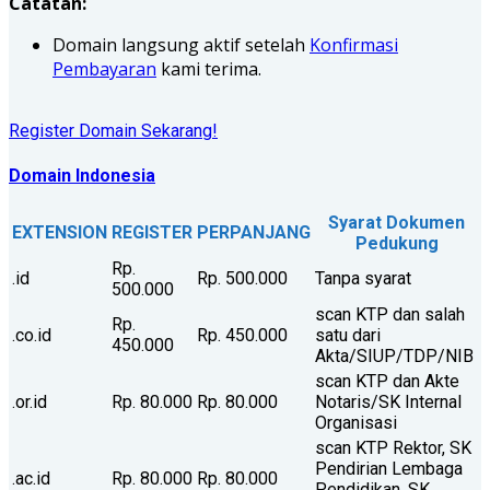
Catatan:
Domain langsung aktif setelah
Konfirmasi
Pembayaran
kami terima.
Register Domain Sekarang!
Domain Indonesia
Syarat Dokumen
EXTENSION
REGISTER
PERPANJANG
Pedukung
Rp.
.id
Rp. 500.000
Tanpa syarat
500.000
scan KTP dan salah
Rp.
.co.id
Rp. 450.000
satu dari
450.000
Akta/SIUP/TDP/NIB
scan KTP dan Akte
.or.id
Rp. 80.000
Rp. 80.000
Notaris/SK Internal
Organisasi
scan KTP Rektor, SK
Pendirian Lembaga
.ac.id
Rp. 80.000
Rp. 80.000
Pendidikan, SK