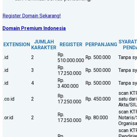
Register Domain Sekarang!
Domain Premium Indonesia
JUMLAH
SYARA
EXTENSION
REGISTER
PERPANJANG
KARAKTER
PEND
Rp.
.id
2
Rp. 500.000
Tanpa sy
510.000.000
Rp.
.id
3
Rp. 500.000
Tanpa sy
17.250.000
Rp.
.id
4
Rp. 500.000
Tanpa sy
3.400.000
scan KTP
Rp.
.co.id
2
Rp. 450.000
satu dari
17.250.000
Akta/SI
scan KT
Rp.
.or.id
2
Rp. 80.000
Notaris/
17.250.000
Organisa
scan KTP
Rp.
Pendiri