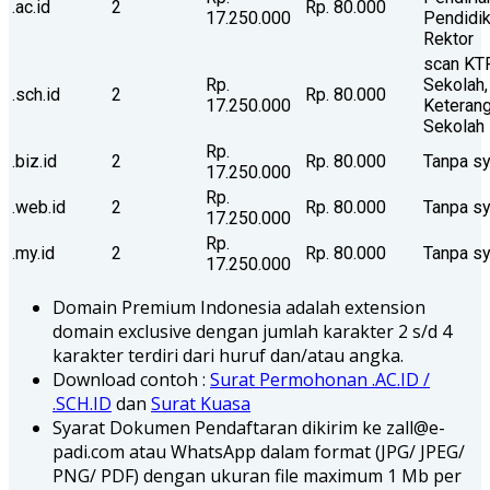
.ac.id
2
Rp. 80.000
17.250.000
Pendidik
Rektor
scan KT
Rp.
Sekolah,
.sch.id
2
Rp. 80.000
17.250.000
Keteran
Sekolah
Rp.
.biz.id
2
Rp. 80.000
Tanpa sy
17.250.000
Rp.
.web.id
2
Rp. 80.000
Tanpa sy
17.250.000
Rp.
.my.id
2
Rp. 80.000
Tanpa sy
17.250.000
Domain Premium Indonesia adalah extension
domain exclusive dengan jumlah karakter 2 s/d 4
karakter terdiri dari huruf dan/atau angka.
Download contoh :
Surat Permohonan .AC.ID /
.SCH.ID
dan
Surat Kuasa
Syarat Dokumen Pendaftaran dikirim ke zall@e-
padi.com atau WhatsApp dalam format (JPG/ JPEG/
PNG/ PDF) dengan ukuran file maximum 1 Mb per