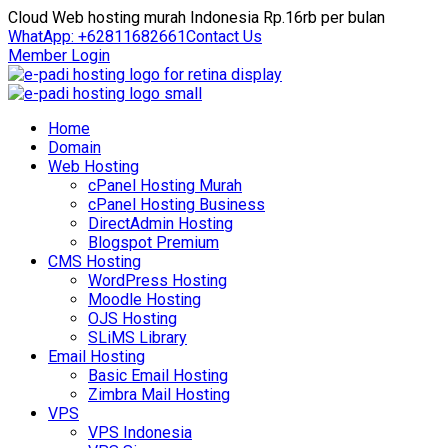
Cloud Web hosting murah Indonesia Rp.16rb per bulan
WhatApp: +62811682661
Contact Us
Member Login
Home
Domain
Web Hosting
cPanel Hosting Murah
cPanel Hosting Business
DirectAdmin Hosting
Blogspot Premium
CMS Hosting
WordPress Hosting
Moodle Hosting
OJS Hosting
SLiMS Library
Email Hosting
Basic Email Hosting
Zimbra Mail Hosting
VPS
VPS Indonesia