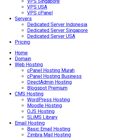
VPS Singapore
VPS USA
VPS cPanel
Servers
Dedicated Server Indonesia
Dedicated Server Singapore
Dedicated Server USA
Pricing
Home
Domain
Web Hosting
cPanel Hosting Murah
cPanel Hosting Business
DirectAdmin Hosting
Blogspot Premium
CMS Hosting
WordPress Hosting
Moodle Hosting
OJS Hosting
SLiMS Library
Email Hosting
Basic Email Hosting
Zimbra Mail Hosting