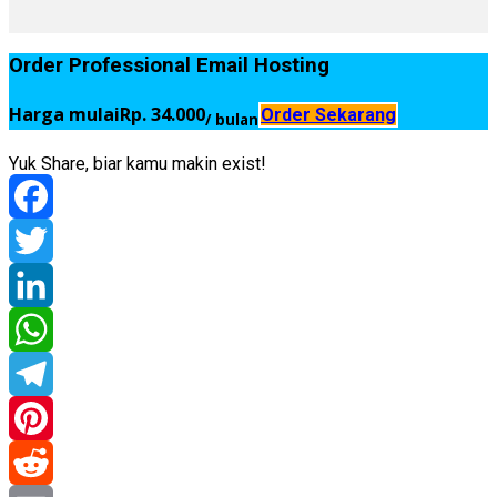
Order Professional Email Hosting
Harga mulai
Rp. 34.000
Order Sekarang
/ bulan
Yuk Share, biar kamu makin exist!
Facebook
Twitter
LinkedIn
WhatsApp
Telegram
Pinterest