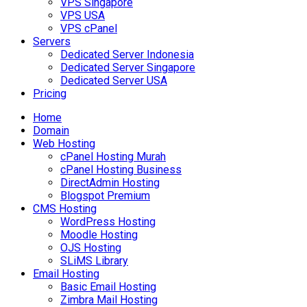
VPS Singapore
VPS USA
VPS cPanel
Servers
Dedicated Server Indonesia
Dedicated Server Singapore
Dedicated Server USA
Pricing
Home
Domain
Web Hosting
cPanel Hosting Murah
cPanel Hosting Business
DirectAdmin Hosting
Blogspot Premium
CMS Hosting
WordPress Hosting
Moodle Hosting
OJS Hosting
SLiMS Library
Email Hosting
Basic Email Hosting
Zimbra Mail Hosting