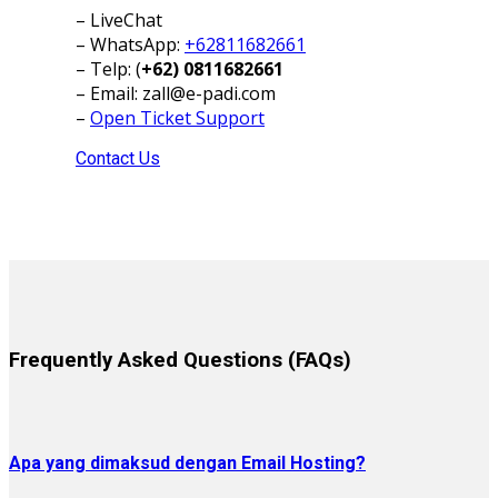
– LiveChat
– WhatsApp:
+62811682661
– Telp: (
+62) 0811682661
– Email:
zall@e-padi.com
–
Open Ticket Support
Contact Us
Frequently Asked Questions (FAQs)
Apa yang dimaksud dengan Email Hosting?