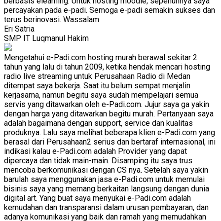
berbasis elearning. Untuk hosting moodle, sepenuhnya saya
percayakan pada e-padi. Semoga e-padi semakin sukses dan
terus berinovasi. Wassalam
Eri Satria
SMP IT Luqmanul Hakim
Mengetahui e-Padi.com hosting murah berawal sekitar 2
tahun yang lalu di tahun 2009, ketika hendak mencari hosting
radio live streaming untuk Perusahaan Radio di Medan
ditempat saya bekerja. Saat itu belum sempat menjalin
kerjasama, namun begitu saya sudah mempelajari semua
servis yang ditawarkan oleh e-Padi.com. Jujur saya ga yakin
dengan harga yang ditawarkan begitu murah. Pertanyaan saya
adalah bagaimana dengan support, service dan kualitas
produknya. Lalu saya melihat beberapa klien e-Padi.com yang
berasal dari Perusahaan2 serius dan bertaraf internasional, ini
indikasi kalau e-Padi.com adalah Provider yang dapat
dipercaya dan tidak main-main. Disamping itu saya trus
mencoba berkomunikasi dengan CS nya. Setelah saya yakin
barulah saya menggunakan jasa e-Padi.com untuk memulai
bisinis saya yang memang berkaitan langsung dengan dunia
digital art. Yang buat saya menyukai e-Padi.com adalah
kemudahan dan transparansi dalam urusan pembayaran, dan
adanya komunikasi yang baik dan ramah yang memudahkan