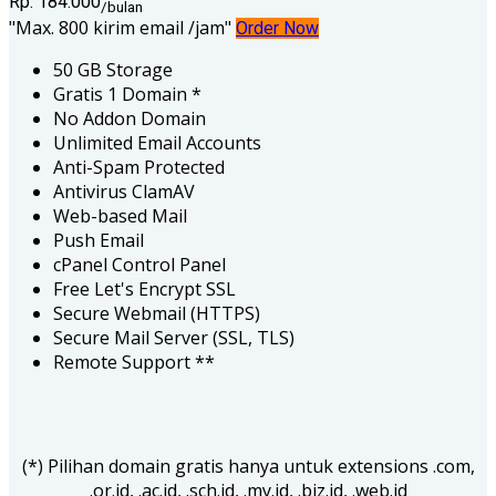
Rp. 184.000
/bulan
Max. 800 kirim email /jam
Order Now
50 GB Storage
Gratis 1 Domain *
No Addon Domain
Unlimited Email Accounts
Anti-Spam Protected
Antivirus ClamAV
Web-based Mail
Push Email
cPanel Control Panel
Free Let's Encrypt SSL
Secure Webmail (HTTPS)
Secure Mail Server (SSL, TLS)
Remote Support **
(*) Pilihan domain gratis hanya untuk extensions .com,
.or.id, .ac.id, .sch.id, .my.id, .biz.id, .web.id