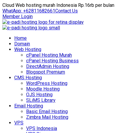
Cloud Web hosting murah Indonesia Rp.16rb per bulan
WhatApp: +62811682661
Contact Us
Member Login
Home
Domain
Web Hosting
cPanel Hosting Murah
cPanel Hosting Business
DirectAdmin Hosting
Blogspot Premium
CMS Hosting
WordPress Hosting
Moodle Hosting
OJS Hosting
SLiMS Library
Email Hosting
Basic Email Hosting
Zimbra Mail Hosting
VPS
VPS Indonesia