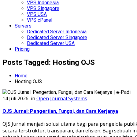
VPS Indonesia
VPS Singapore
VPS USA
VPS cPanel
Servers
Dedicated Server Indonesia
Dedicated Server Singapore
Dedicated Server USA
Pricing
Posts Tagged: Hosting OJS
Home
Hosting OJS
14 Juli 2026
in
Open Journal Systems
OJS Jurnal: Pengertian, Fungsi, dan Cara Kerjanya
OJS Jurnal menjadi solusi utama bagi para pengelola publ
secara terstruktur, transparan, dan efisien. Bagi sebuah in