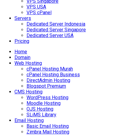
VPS Singapore
VPS USA
VPS cPanel
Servers
Dedicated Server Indonesia
Dedicated Server Singapore
Dedicated Server USA
Pricing
Home
Domain
Web Hosting
cPanel Hosting Murah
cPanel Hosting Business
DirectAdmin Hosting
Blogspot Premium
CMS Hosting
WordPress Hosting
Moodle Hosting
OJS Hosting
SLiMS Library
Email Hosting
Basic Email Hosting
Zimbra Mail Hosting