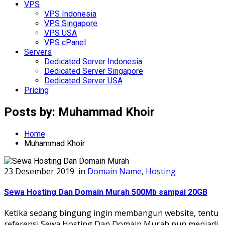
VPS
VPS Indonesia
VPS Singapore
VPS USA
VPS cPanel
Servers
Dedicated Server Indonesia
Dedicated Server Singapore
Dedicated Server USA
Pricing
Posts by:
Muhammad Khoir
Home
Muhammad Khoir
23 Desember 2019
in
Domain Name
,
Hosting
Sewa Hosting Dan Domain Murah 500Mb sampai 20GB
Ketika sedang bingung ingin membangun website, tentu
referensi Sewa Hosting Dan Domain Murah pun menjadi