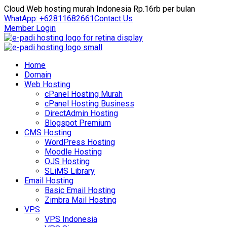
Cloud Web hosting murah Indonesia Rp.16rb per bulan
WhatApp: +62811682661
Contact Us
Member Login
Home
Domain
Web Hosting
cPanel Hosting Murah
cPanel Hosting Business
DirectAdmin Hosting
Blogspot Premium
CMS Hosting
WordPress Hosting
Moodle Hosting
OJS Hosting
SLiMS Library
Email Hosting
Basic Email Hosting
Zimbra Mail Hosting
VPS
VPS Indonesia