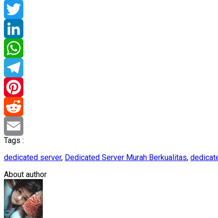
Facebook
Twitter
LinkedIn
WhatsApp
Telegram
Pinterest
Reddit
Tags :
Email
dedicated server
,
Dedicated Server Murah Berkualitas
,
dedicat
About author