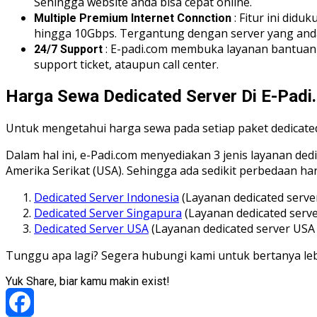
Sehingga website anda bisa cepat online.
: Fitur ini did
Multiple Premium Internet Connction
hingga 10Gbps. Tergantung dengan server yang anda 
: E-padi.com membuka layanan bantuan u
24/7 Support
support ticket, ataupun call center.
Harga Sewa Dedicated Server Di E-Padi
Untuk mengetahui harga sewa pada setiap paket dedicated
Dalam hal ini, e-Padi.com menyediakan 3 jenis layanan ded
Amerika Serikat (USA). Sehingga ada sedikit perbedaan har
Dedicated Server Indonesia
(Layanan dedicated server
Dedicated Server Singapura
(Layanan dedicated serve
Dedicated Server USA
(Layanan dedicated server USA 
Tunggu apa lagi? Segera hubungi kami untuk bertanya lebi
Yuk Share, biar kamu makin exist!