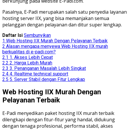
berkunjung pada website E-Padi.com.
Pasalnya, E-Padi merupakan salah satu penyedia layanan
hosting server IIX, yang bisa memanjakan semua
pelanggan dengan pelayanan dan ditur super lengkap.
Daftar Isi
Sembunyikan
1
Web Hosting IIX Murah Dengan Pelayanan Terbaik
2
Alasan mengapa menyewa Web Hosting IIX murah
berkualitas di e-padi.com?
2.1
1. Akses Lebih Cepat
2.2
2. Harga Lebih Murah
2.3
3. Penanganan Masalah Lebih Singkat
2.4
4. Realtime technical support
2.5
5. Server Stabil dengan Fitur Lengkap
Web Hosting IIX Murah Dengan
Pelayanan Terbaik
E-Padi menyedikan paket hosting IIX murah terbaik
dilengkapi dengan fitur-fitur yang handal, didukung
dengan tenaga profesional, performa stabil, akses