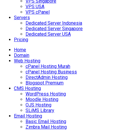
VPS Singapore
VPS USA
VPS cPanel
Servers
Dedicated Server Indonesia
Dedicated Server Singapore
Dedicated Server USA
Pricing
Home
Domain
Web Hosting
cPanel Hosting Murah
cPanel Hosting Business
DirectAdmin Hosting
Blogspot Premium
CMS Hosting
WordPress Hosting
Moodle Hosting
OJS Hosting
SLiMS Library
Email Hosting
Basic Email Hosting
Zimbra Mail Hosting