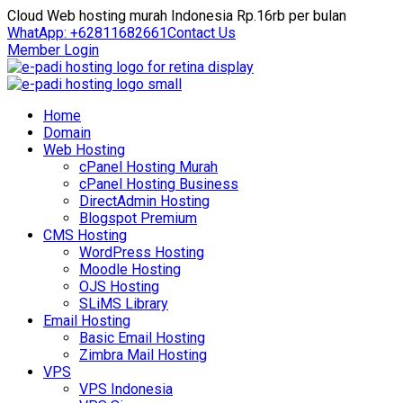
Cloud Web hosting murah Indonesia Rp.16rb per bulan
WhatApp: +62811682661
Contact Us
Member Login
Home
Domain
Web Hosting
cPanel Hosting Murah
cPanel Hosting Business
DirectAdmin Hosting
Blogspot Premium
CMS Hosting
WordPress Hosting
Moodle Hosting
OJS Hosting
SLiMS Library
Email Hosting
Basic Email Hosting
Zimbra Mail Hosting
VPS
VPS Indonesia