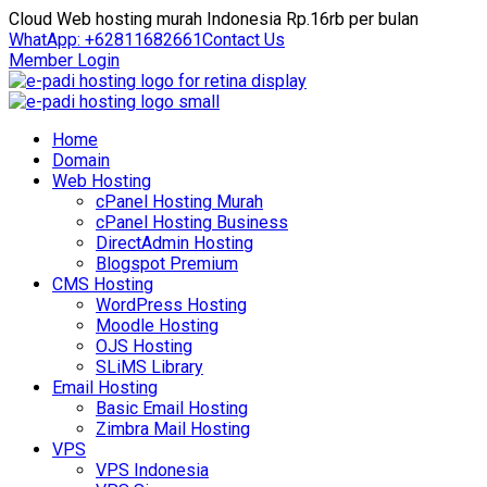
Cloud Web hosting murah Indonesia Rp.16rb per bulan
WhatApp: +62811682661
Contact Us
Member Login
Home
Domain
Web Hosting
cPanel Hosting Murah
cPanel Hosting Business
DirectAdmin Hosting
Blogspot Premium
CMS Hosting
WordPress Hosting
Moodle Hosting
OJS Hosting
SLiMS Library
Email Hosting
Basic Email Hosting
Zimbra Mail Hosting
VPS
VPS Indonesia