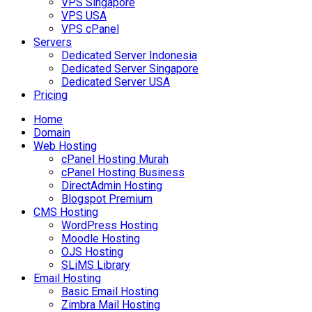
VPS Singapore
VPS USA
VPS cPanel
Servers
Dedicated Server Indonesia
Dedicated Server Singapore
Dedicated Server USA
Pricing
Home
Domain
Web Hosting
cPanel Hosting Murah
cPanel Hosting Business
DirectAdmin Hosting
Blogspot Premium
CMS Hosting
WordPress Hosting
Moodle Hosting
OJS Hosting
SLiMS Library
Email Hosting
Basic Email Hosting
Zimbra Mail Hosting