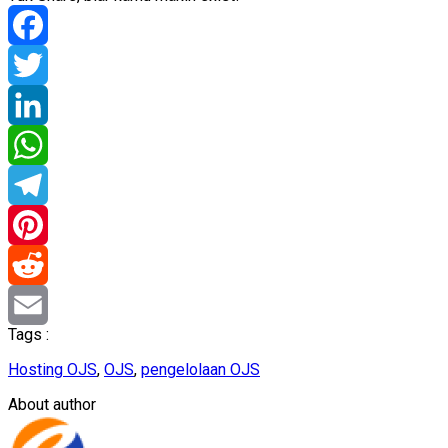
Facebook
Twitter
LinkedIn
WhatsApp
Telegram
Pinterest
Reddit
Tags :
Email
Hosting OJS
,
OJS
,
pengelolaan OJS
About author