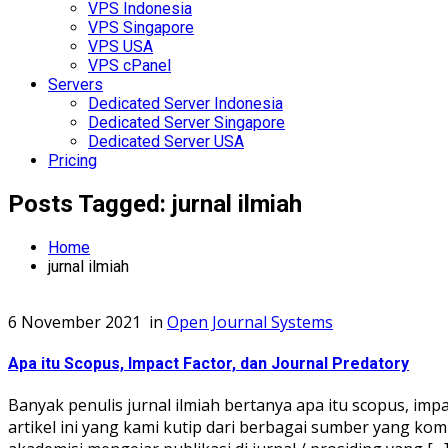
VPS Indonesia
VPS Singapore
VPS USA
VPS cPanel
Servers
Dedicated Server Indonesia
Dedicated Server Singapore
Dedicated Server USA
Pricing
Posts Tagged: jurnal ilmiah
Home
jurnal ilmiah
6 November 2021
in
Open Journal Systems
Apa itu Scopus, Impact Factor, dan Journal Predatory
Banyak penulis jurnal ilmiah bertanya apa itu scopus, im
artikel ini yang kami kutip dari berbagai sumber yang kom