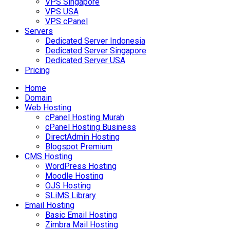
VPS Singapore
VPS USA
VPS cPanel
Servers
Dedicated Server Indonesia
Dedicated Server Singapore
Dedicated Server USA
Pricing
Home
Domain
Web Hosting
cPanel Hosting Murah
cPanel Hosting Business
DirectAdmin Hosting
Blogspot Premium
CMS Hosting
WordPress Hosting
Moodle Hosting
OJS Hosting
SLiMS Library
Email Hosting
Basic Email Hosting
Zimbra Mail Hosting