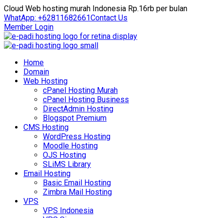
Cloud Web hosting murah Indonesia Rp.16rb per bulan
WhatApp: +62811682661
Contact Us
Member Login
Home
Domain
Web Hosting
cPanel Hosting Murah
cPanel Hosting Business
DirectAdmin Hosting
Blogspot Premium
CMS Hosting
WordPress Hosting
Moodle Hosting
OJS Hosting
SLiMS Library
Email Hosting
Basic Email Hosting
Zimbra Mail Hosting
VPS
VPS Indonesia