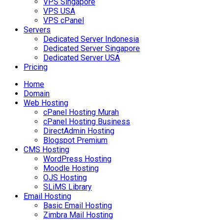
VPS Singapore
VPS USA
VPS cPanel
Servers
Dedicated Server Indonesia
Dedicated Server Singapore
Dedicated Server USA
Pricing
Home
Domain
Web Hosting
cPanel Hosting Murah
cPanel Hosting Business
DirectAdmin Hosting
Blogspot Premium
CMS Hosting
WordPress Hosting
Moodle Hosting
OJS Hosting
SLiMS Library
Email Hosting
Basic Email Hosting
Zimbra Mail Hosting