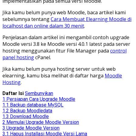
implementasikan pada semua versi Moodle.
Jika kamu belum punya web Moodle, baca artikel kami
sebelumnya tentang
Cara Membuat Elearning Moodle di
localhost dan online dalam 30 menit
.
Penjelasan dalam artikel ini mengambil contoh upgrade
Moodle versi 3.8 ke Moodle versi 4.0.1 latest pada server
hosting menggunakan fitur File Manager pada
control
panel hosting
cPanel.
Jika kamu belum punya hosting server untuk web
elearning, kamu bisa melihat di daftar harga
Moodle
Hosting
.
Daftar Isi
Sembunyikan
1
Persiapan Cara Upgrade Moodle
1.1
Backup database MySQL
1.2
Backup Moodledata
1.3
Download Moodle
2
Memulai Upgrade Moodle Version
3
Upgrade Moodle Version
3.1
Hapus Installasi Moodle Versi Lama