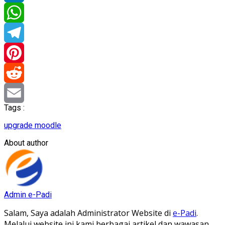
LinkedIn
WhatsApp
Telegram
Pinterest
Reddit
Tags :
Email
upgrade moodle
About author
Admin e-Padi
Salam, Saya adalah Administrator Website di
e-Padi
.
Melalui website ini kami berbagai artikel dan wawasan