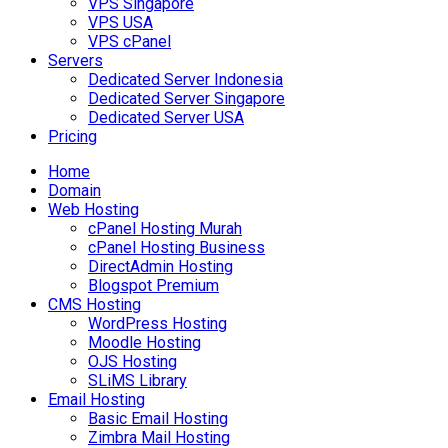
VPS Singapore
VPS USA
VPS cPanel
Servers
Dedicated Server Indonesia
Dedicated Server Singapore
Dedicated Server USA
Pricing
Home
Domain
Web Hosting
cPanel Hosting Murah
cPanel Hosting Business
DirectAdmin Hosting
Blogspot Premium
CMS Hosting
WordPress Hosting
Moodle Hosting
OJS Hosting
SLiMS Library
Email Hosting
Basic Email Hosting
Zimbra Mail Hosting