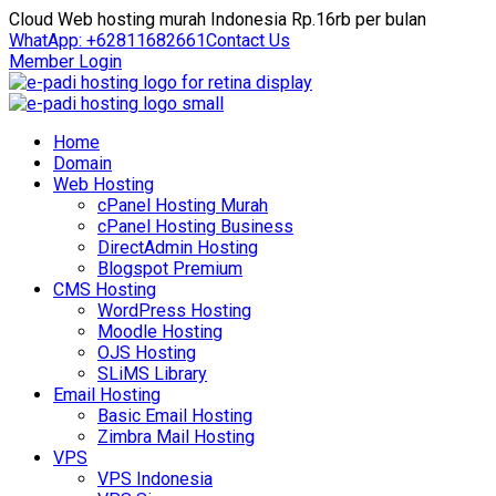
Cloud Web hosting murah Indonesia Rp.16rb per bulan
WhatApp: +62811682661
Contact Us
Member Login
Home
Domain
Web Hosting
cPanel Hosting Murah
cPanel Hosting Business
DirectAdmin Hosting
Blogspot Premium
CMS Hosting
WordPress Hosting
Moodle Hosting
OJS Hosting
SLiMS Library
Email Hosting
Basic Email Hosting
Zimbra Mail Hosting
VPS
VPS Indonesia