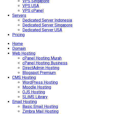
VPS Singapore
VPS USA
VPS cPanel
Servers
Dedicated Server Indonesia
Dedicated Server Singapore
Dedicated Server USA
Pricing
Home
Domain
Web Hosting
cPanel Hosting Murah
cPanel Hosting Business
DirectAdmin Hosting
Blogspot Premium
CMS Hosting
WordPress Hosting
Moodle Hosting
OJS Hosting
SLiMS Library
Email Hosting
Basic Email Hosting
Zimbra Mail Hosting