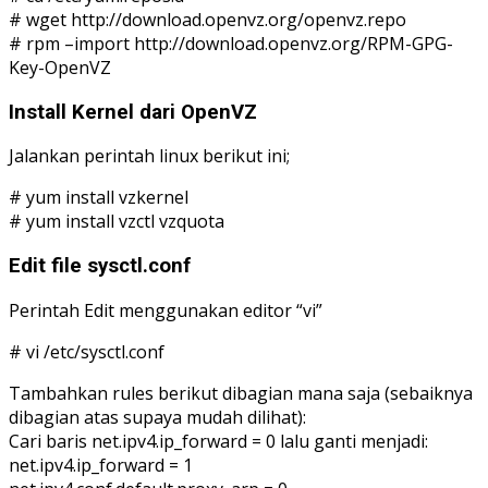
# wget http://download.openvz.org/openvz.repo
# rpm –import http://download.openvz.org/RPM-GPG-
Key-OpenVZ
Install Kernel dari OpenVZ
Jalankan perintah linux berikut ini;
# yum install vzkernel
# yum install vzctl vzquota
Edit file sysctl.conf
Perintah Edit menggunakan editor “vi”
# vi /etc/sysctl.conf
Tambahkan rules berikut dibagian mana saja (sebaiknya
dibagian atas supaya mudah dilihat):
Cari baris net.ipv4.ip_forward = 0 lalu ganti menjadi:
net.ipv4.ip_forward = 1