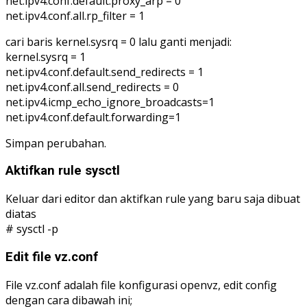
net.ipv4.conf.default.proxy_arp = 0
net.ipv4.conf.all.rp_filter = 1
cari baris kernel.sysrq = 0 lalu ganti menjadi:
kernel.sysrq = 1
net.ipv4.conf.default.send_redirects = 1
net.ipv4.conf.all.send_redirects = 0
net.ipv4.icmp_echo_ignore_broadcasts=1
net.ipv4.conf.default.forwarding=1
Simpan perubahan.
Aktifkan rule sysctl
Keluar dari editor dan aktifkan rule yang baru saja dibuat
diatas
# sysctl -p
Edit file vz.conf
File vz.conf adalah file konfigurasi openvz, edit config
dengan cara dibawah ini;