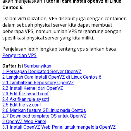
akan menjelaskan
Tutorial cara install openvz di Linux
.
Centos 6
Dalam virtualization, VPS disebut juga dengan container,
dalam sebuah physical server kita dapat membuat
beberapa VPS, namun jumlah VPS tergantung dengan
spesifikasi physical server yang kita miliki.
Penjelasan lebih lengkap tentang vps silahkan baca
Pengertian VPS
Daftar Isi
Sembunyikan
1
Persiapan Dedicated Server OpenVZ
2
Langkah Cara Install OpenVZ di Linux Centos 6
2.1
Tambahkan Repository OpenVZ
2.2
Install Kernel dari OpenVZ
2.3
Edit file sysctl.conf
2.4
Aktifkan rule sysctl
2.5
Edit file vz.conf
2.6
Matikan feature SELinux pada Centos
2.7
Download template OS untuk OpenVZ
3
OpenVZ Web Panel
3.1
Install OpenVZ Web Panel untuk mengelola OpenVZ