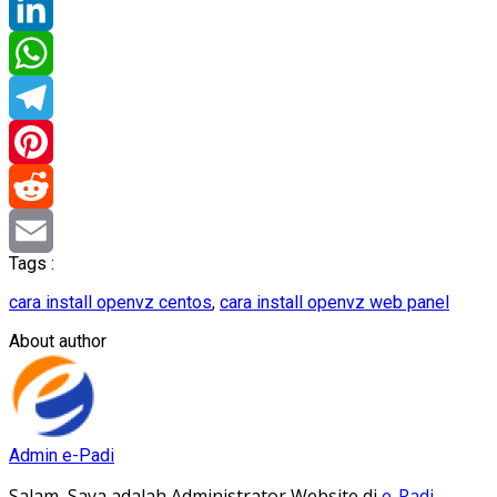
Twitter
LinkedIn
WhatsApp
Telegram
Pinterest
Reddit
Tags :
Email
cara install openvz centos
,
cara install openvz web panel
About author
Admin e-Padi
Salam, Saya adalah Administrator Website di
e-Padi
.