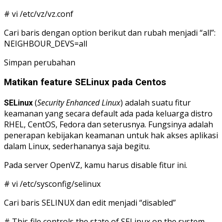
# vi /etc/vz/vz.conf
Cari baris dengan option berikut dan rubah menjadi “all”:
NEIGHBOUR_DEVS=all
Simpan perubahan
Matikan feature SELinux pada Centos
(
Security Enhanced Linux
) adalah suatu fitur
SELinux
keamanan yang secara default ada pada keluarga distro
RHEL, CentOS, Fedora dan seterusnya. Fungsinya adalah
penerapan kebijakan keamanan untuk hak akses aplikasi
dalam Linux, sederhananya saja begitu.
Pada server OpenVZ, kamu harus disable fitur ini.
# vi /etc/sysconfig/selinux
Cari baris SELINUX dan edit menjadi “disabled”
# This file controls the state of SELinux on the system.