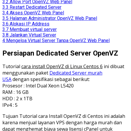
3.2
Allow Port OpenVZ Web Panel
3.3
Restart Dedicated Server
3.4
Akses OpenVZ Web Panel
3.5
Halaman Administrator OpenVZ Web Panel
3.6
Alokasi IP Address
3.7
Membuat virtual server
3.8
Jalankan Virtual Server
4
Mengeloa Virtual Server Tanpa OpenVZ Web Panel
Persiapan Dedicated Server OpenVZ
Tutorial
cara install OpenVZ di Linux Centos 6
ini dibuat
menggunakan paket
Dedicated Server murah
USA
dengan spesifikasi sebagai berikut:
Prosesor : Intel Dual Xeon L5420
RAM : 16 GB
HDD : 2 x 1TB
IPv4 : 5
Tujuan Tutorial cara Install OpenVZ di Centos ini adalah
karena menjual layanan VPS dengan harga murah dan
dapat menghemat biaya sewa lisensi cPanel untuk