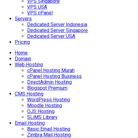
VPS Singapore
VPS USA
VPS cPanel
Servers
Dedicated Server Indonesia
Dedicated Server Singapore
Dedicated Server USA
Pricing
Home
Domain
Web Hosting
cPanel Hosting Murah
cPanel Hosting Business
DirectAdmin Hosting
Blogspot Premium
CMS Hosting
WordPress Hosting
Moodle Hosting
OJS Hosting
SLiMS Library
Email Hosting
Basic Email Hosting
Zimbra Mail Hosting