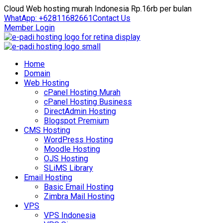
Cloud Web hosting murah Indonesia Rp.16rb per bulan
WhatApp: +62811682661
Contact Us
Member Login
Home
Domain
Web Hosting
cPanel Hosting Murah
cPanel Hosting Business
DirectAdmin Hosting
Blogspot Premium
CMS Hosting
WordPress Hosting
Moodle Hosting
OJS Hosting
SLiMS Library
Email Hosting
Basic Email Hosting
Zimbra Mail Hosting
VPS
VPS Indonesia