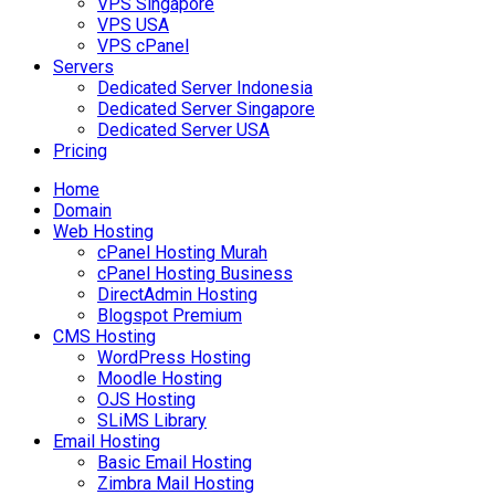
VPS Singapore
VPS USA
VPS cPanel
Servers
Dedicated Server Indonesia
Dedicated Server Singapore
Dedicated Server USA
Pricing
Home
Domain
Web Hosting
cPanel Hosting Murah
cPanel Hosting Business
DirectAdmin Hosting
Blogspot Premium
CMS Hosting
WordPress Hosting
Moodle Hosting
OJS Hosting
SLiMS Library
Email Hosting
Basic Email Hosting
Zimbra Mail Hosting