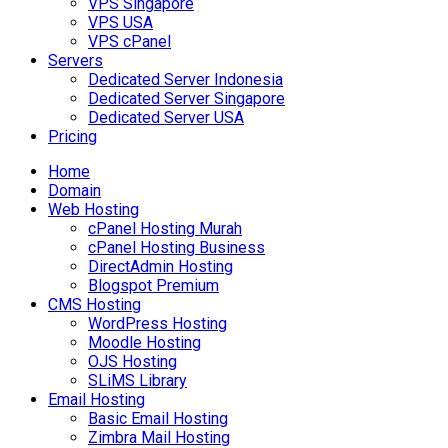
VPS Singapore
VPS USA
VPS cPanel
Servers
Dedicated Server Indonesia
Dedicated Server Singapore
Dedicated Server USA
Pricing
Home
Domain
Web Hosting
cPanel Hosting Murah
cPanel Hosting Business
DirectAdmin Hosting
Blogspot Premium
CMS Hosting
WordPress Hosting
Moodle Hosting
OJS Hosting
SLiMS Library
Email Hosting
Basic Email Hosting
Zimbra Mail Hosting