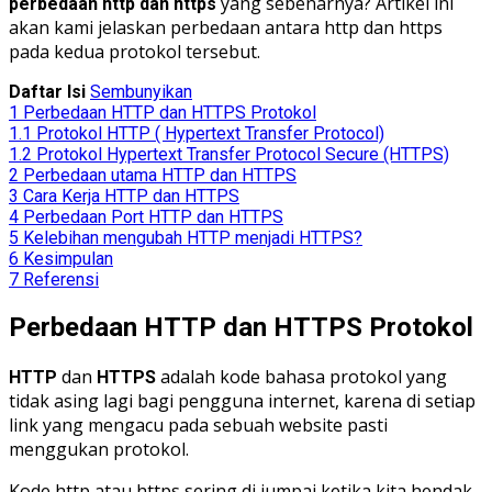
yang sebenarnya? Artikel ini
perbedaan http dan https
akan kami jelaskan perbedaan antara http dan https
pada kedua protokol tersebut.
Daftar Isi
Sembunyikan
1
Perbedaan HTTP dan HTTPS Protokol
1.1
Protokol HTTP ( Hypertext Transfer Protocol)
1.2
Protokol Hypertext Transfer Protocol Secure (HTTPS)
2
Perbedaan utama HTTP dan HTTPS
3
Cara Kerja HTTP dan HTTPS
4
Perbedaan Port HTTP dan HTTPS
5
Kelebihan mengubah HTTP menjadi HTTPS?
6
Kesimpulan
7
Referensi
Perbedaan HTTP dan HTTPS Protokol
dan
adalah kode bahasa protokol yang
HTTP
HTTPS
tidak asing lagi bagi pengguna internet, karena di setiap
link yang mengacu pada sebuah website pasti
menggukan protokol.
Kode http atau https sering di jumpai ketika kita hendak