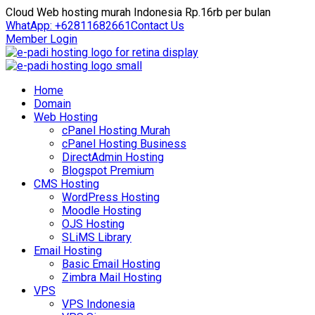
Cloud Web hosting murah Indonesia Rp.16rb per bulan
WhatApp: +62811682661
Contact Us
Member Login
Home
Domain
Web Hosting
cPanel Hosting Murah
cPanel Hosting Business
DirectAdmin Hosting
Blogspot Premium
CMS Hosting
WordPress Hosting
Moodle Hosting
OJS Hosting
SLiMS Library
Email Hosting
Basic Email Hosting
Zimbra Mail Hosting
VPS
VPS Indonesia