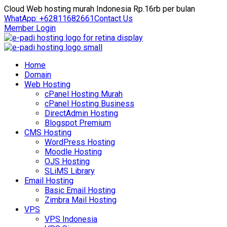
Cloud Web hosting murah Indonesia Rp.16rb per bulan
WhatApp: +62811682661
Contact Us
Member Login
Home
Domain
Web Hosting
cPanel Hosting Murah
cPanel Hosting Business
DirectAdmin Hosting
Blogspot Premium
CMS Hosting
WordPress Hosting
Moodle Hosting
OJS Hosting
SLiMS Library
Email Hosting
Basic Email Hosting
Zimbra Mail Hosting
VPS
VPS Indonesia