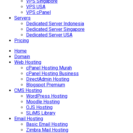
VPS Singapore
VPS USA
VPS cPanel
Servers
Dedicated Server Indonesia
Dedicated Server Singapore
Dedicated Server USA
Pricing
Home
Domain
Web Hosting
cPanel Hosting Murah
cPanel Hosting Business
DirectAdmin Hosting
Blogspot Premium
CMS Hosting
WordPress Hosting
Moodle Hosting
OJS Hosting
SLiMS Library
Email Hosting
Basic Email Hosting
Zimbra Mail Hosting