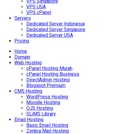
VPS Singapore
VPS USA
VPS cPanel
Servers
Dedicated Server Indonesia
Dedicated Server Singapore
Dedicated Server USA
Pricing
Home
Domain
Web Hosting
cPanel Hosting Murah
cPanel Hosting Business
DirectAdmin Hosting
Blogspot Premium
CMS Hosting
WordPress Hosting
Moodle Hosting
OJS Hosting
SLiMS Library
Email Hosting
Basic Email Hosting
Zimbra Mail Hosting