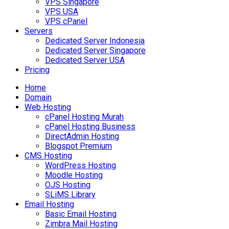
VPS Singapore
VPS USA
VPS cPanel
Servers
Dedicated Server Indonesia
Dedicated Server Singapore
Dedicated Server USA
Pricing
Home
Domain
Web Hosting
cPanel Hosting Murah
cPanel Hosting Business
DirectAdmin Hosting
Blogspot Premium
CMS Hosting
WordPress Hosting
Moodle Hosting
OJS Hosting
SLiMS Library
Email Hosting
Basic Email Hosting
Zimbra Mail Hosting