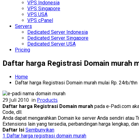
VPS Indonesia
VPS Singapore
VPS USA
VPS cPanel
Servers
Dedicated Server Indonesia
Dedicated Server Singapore
Dedicated Server USA
Pricing
Daftar harga Registrasi Domain murah m
Home
Daftar harga Registrasi Domain murah mulai Rp. 24rb/thn
29 Juli 2010
in
Products
Daftar harga Registrasi Domain murah
pada e-Padi.com aka
Code, dll.
Anda dapat mengarahkan Domain ke server Anda sendiri atau Tra
Extensions lain yang tersedia, perbandingan harga lengkap, dan f
Daftar Isi
Sembunyikan
1
Daftar harga registrasi domain murah