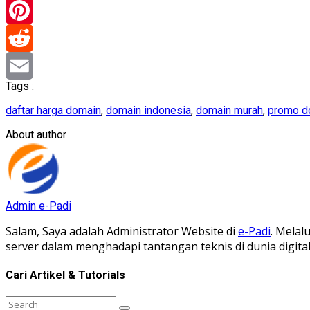
Telegram
Pinterest
Reddit
Tags :
Email
daftar harga domain
,
domain indonesia
,
domain murah
,
promo d
About author
Admin e-Padi
Salam, Saya adalah Administrator Website di
e-Padi
. Melal
server dalam menghadapi tantangan teknis di dunia digit
Cari Artikel & Tutorials