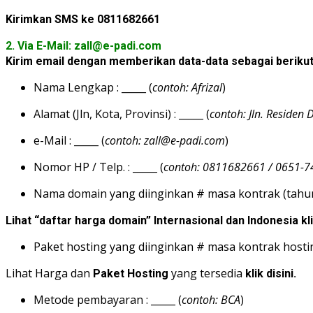
Kirimkan SMS ke 0811682661
2. Via E-Mail: zall@e-padi.com
Kirim email dengan memberikan data-data sebagai berikut
Nama Lengkap : _____ (
contoh: Afrizal
)
Alamat (Jln, Kota, Provinsi) : _____ (
contoh: Jln. Residen
e-Mail : _____ (
contoh: zall@e-padi.com
)
Nomor HP / Telp. : _____ (
contoh: 0811682661 / 0651-
Nama domain yang diinginkan # masa kontrak (tahun) 
Lihat “daftar harga domain” Internasional dan Indonesia kl
Paket hosting yang diinginkan # masa kontrak hosting
Lihat Harga dan
yang tersedia
Paket Hosting
klik disini.
Metode pembayaran : _____ (
contoh: BCA
)