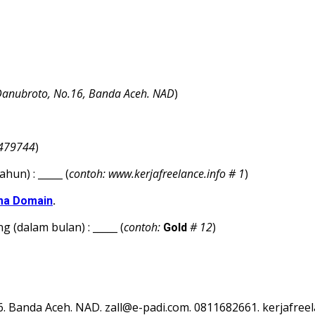
 Danubroto, No.16, Banda Aceh. NAD
)
7479744
)
un) : _____ (
contoh: www.kerjafreelance.info # 1
)
a Domain
.
 (dalam bulan) : _____ (
contoh:
# 12
)
Gold
.16. Banda Aceh. NAD. zall@e-padi.com. 0811682661. kerjafre