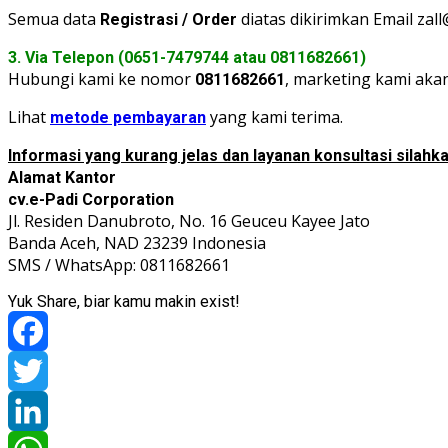
Semua data
diatas dikirimkan Email za
Registrasi / Order
3. Via Telepon (0651-7479744 atau 0811682661)
Hubungi kami ke nomor
, marketing kami aka
0811682661
Lihat
yang kami terima.
metode pembayaran
Informasi yang kurang jelas dan layanan konsultasi silahka
Alamat Kantor
cv.e-Padi Corporation
Jl. Residen Danubroto, No. 16 Geuceu Kayee Jato
Banda Aceh, NAD 23239 Indonesia
SMS / WhatsApp: 0811682661
Yuk Share, biar kamu makin exist!
Facebook
Twitter