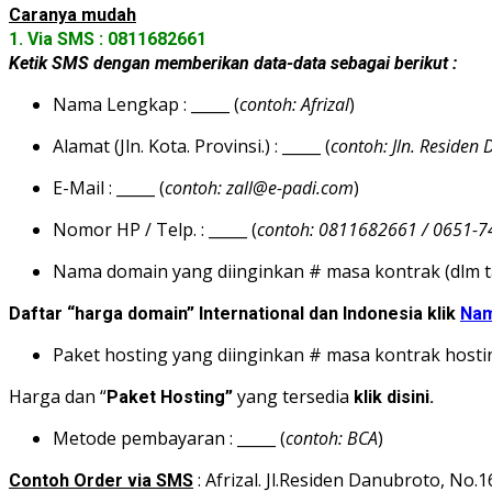
Caranya mudah
1. Via SMS : 0811682661
Ketik SMS dengan memberikan data-data sebagai berikut :
Nama Lengkap : _____ (
contoh: Afrizal
)
Alamat (Jln. Kota. Provinsi.) : _____ (
contoh: Jln. Residen
E-Mail : _____ (
contoh: zall@e-padi.com
)
Nomor HP / Telp. : _____ (
contoh: 0811682661 / 0651-
Nama domain yang diinginkan # masa kontrak (dlm tah
Daftar “harga domain” International dan Indonesia klik
Nam
Paket hosting yang diinginkan # masa kontrak hosting
Harga dan “
yang tersedia
Paket Hosting”
klik disini.
Metode pembayaran : _____ (
contoh: BCA
)
: Afrizal. Jl.Residen Danubroto, No
Contoh Order via SMS