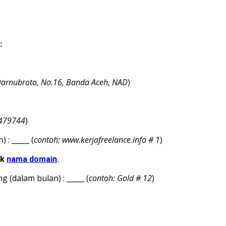
:
 Darnubroto, No.16, Banda Aceh, NAD
)
7479744
)
: _____ (
contoh: www.kerjafreelance.info # 1
)
ik
nama domain
.
 (dalam bulan) : _____ (
contoh: Gold # 12
)