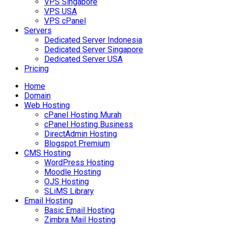
VPS Singapore
VPS USA
VPS cPanel
Servers
Dedicated Server Indonesia
Dedicated Server Singapore
Dedicated Server USA
Pricing
Home
Domain
Web Hosting
cPanel Hosting Murah
cPanel Hosting Business
DirectAdmin Hosting
Blogspot Premium
CMS Hosting
WordPress Hosting
Moodle Hosting
OJS Hosting
SLiMS Library
Email Hosting
Basic Email Hosting
Zimbra Mail Hosting