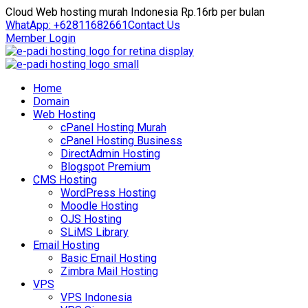
Cloud Web hosting murah Indonesia Rp.16rb per bulan
WhatApp: +62811682661
Contact Us
Member Login
Home
Domain
Web Hosting
cPanel Hosting Murah
cPanel Hosting Business
DirectAdmin Hosting
Blogspot Premium
CMS Hosting
WordPress Hosting
Moodle Hosting
OJS Hosting
SLiMS Library
Email Hosting
Basic Email Hosting
Zimbra Mail Hosting
VPS
VPS Indonesia