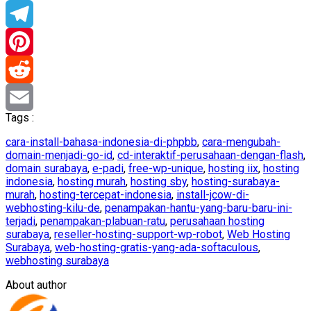
WhatsApp
Telegram
Pinterest
Reddit
Tags :
Email
cara-install-bahasa-indonesia-di-phpbb
,
cara-mengubah-
domain-menjadi-go-id
,
cd-interaktif-perusahaan-dengan-flash
,
domain surabaya
,
e-padi
,
free-wp-unique
,
hosting iix
,
hosting
indonesia
,
hosting murah
,
hosting sby
,
hosting-surabaya-
murah
,
hosting-tercepat-indonesia
,
install-jcow-di-
webhosting-kilu-de
,
penampakan-hantu-yang-baru-baru-ini-
terjadi
,
penampakan-plabuan-ratu
,
perusahaan hosting
surabaya
,
reseller-hosting-support-wp-robot
,
Web Hosting
Surabaya
,
web-hosting-gratis-yang-ada-softaculous
,
webhosting surabaya
About author