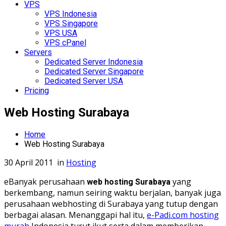
VPS
VPS Indonesia
VPS Singapore
VPS USA
VPS cPanel
Servers
Dedicated Server Indonesia
Dedicated Server Singapore
Dedicated Server USA
Pricing
Web Hosting Surabaya
Home
Web Hosting Surabaya
30 April 2011
in
Hosting
e
Banyak perusahaan
yang
web hosting Surabaya
berkembang, namun seiring waktu berjalan, banyak juga
perusahaan webhosting di Surabaya yang tutup dengan
berbagai alasan. Menanggapi hal itu,
e-Padi.com hosting
murah
Indonesia turut ikut serta dalam memberikan