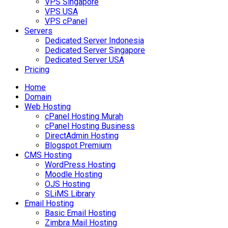
VPS Singapore
VPS USA
VPS cPanel
Servers
Dedicated Server Indonesia
Dedicated Server Singapore
Dedicated Server USA
Pricing
Home
Domain
Web Hosting
cPanel Hosting Murah
cPanel Hosting Business
DirectAdmin Hosting
Blogspot Premium
CMS Hosting
WordPress Hosting
Moodle Hosting
OJS Hosting
SLiMS Library
Email Hosting
Basic Email Hosting
Zimbra Mail Hosting