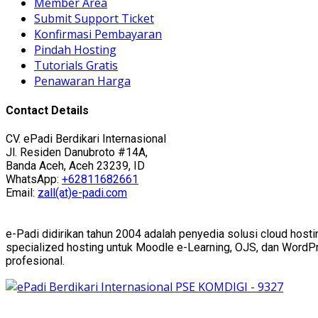
Member Area
Submit Support Ticket
Konfirmasi Pembayaran
Pindah Hosting
Tutorials Gratis
Penawaran Harga
Contact Details
CV. ePadi Berdikari Internasional
Jl. Residen Danubroto #14A,
Banda Aceh, Aceh 23239, ID
WhatsApp:
+62811682661
Email:
zall(at)e-padi.com
e-Padi didirikan tahun 2004 adalah penyedia solusi cloud hosti
specialized hosting untuk Moodle e-Learning, OJS, dan WordPres
profesional.