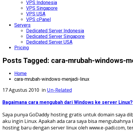
VPS Indonesia
VPS Singapore
VPS USA
VPS cPanel
Servers
Dedicated Server Indonesia
Dedicated Server Singapore
Dedicated Server USA
Pricing
Posts Tagged: cara-mrubah-windows-me
Home
cara-mrubah-windows-menjadi-linux
17 Agustus 2010
in
Un-Related
Bagaimana cara mengubah dari Windows ke server Linux?
Saya punya GoDaddy hosting gratis untuk domain saya di
aku ingin Linux. Apakah ada cara saya bisa mengubahnya k
hosting baru dengan server linux oleh www.e-padi.com, te