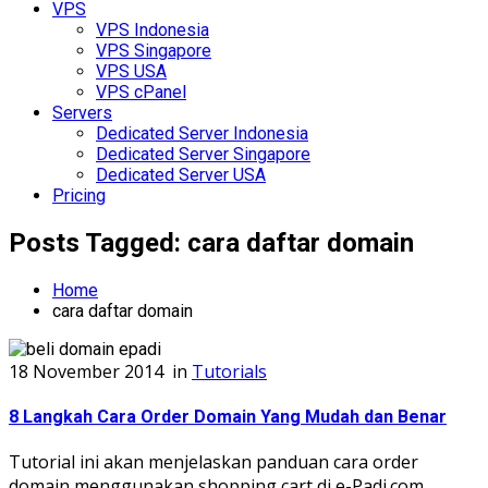
VPS
VPS Indonesia
VPS Singapore
VPS USA
VPS cPanel
Servers
Dedicated Server Indonesia
Dedicated Server Singapore
Dedicated Server USA
Pricing
Posts Tagged: cara daftar domain
Home
cara daftar domain
18 November 2014
in
Tutorials
8 Langkah Cara Order Domain Yang Mudah dan Benar
Tutorial ini akan menjelaskan panduan cara order
domain menggunakan shopping cart di e-Padi.com.