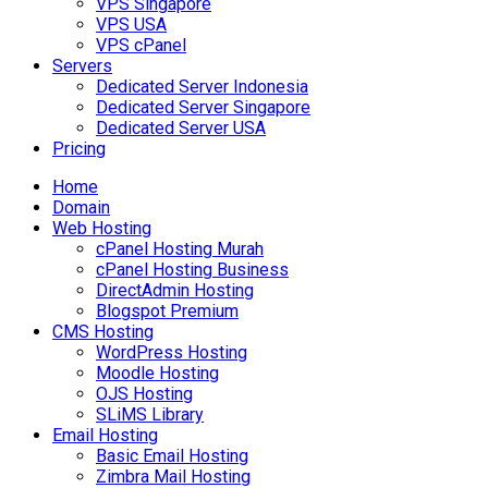
VPS Singapore
VPS USA
VPS cPanel
Servers
Dedicated Server Indonesia
Dedicated Server Singapore
Dedicated Server USA
Pricing
Home
Domain
Web Hosting
cPanel Hosting Murah
cPanel Hosting Business
DirectAdmin Hosting
Blogspot Premium
CMS Hosting
WordPress Hosting
Moodle Hosting
OJS Hosting
SLiMS Library
Email Hosting
Basic Email Hosting
Zimbra Mail Hosting