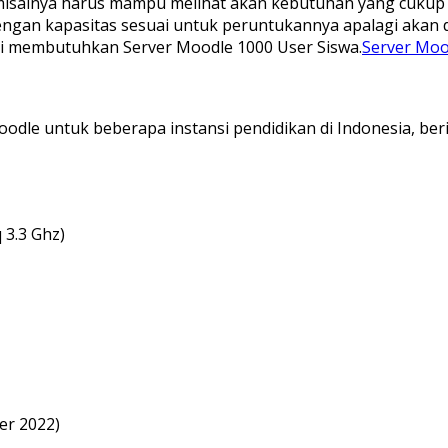
alnya harus mampu melihat akan kebutuhan yang cukup dan 
engan kapasitas sesuai untuk peruntukannya apalagi akan 
ti membutuhkan Server Moodle 1000 User Siswa.
Server Moo
e untuk beberapa instansi pendidikan di Indonesia, beriku
 3.3 Ghz)
er 2022)