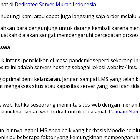
ihat di
Dedicated Server Murah Indonesia
ghubungi kami atau dapat juga langsung saja order melalui 
mudahkan para pengunjung untuk datang kembali karena me
uatkah dia akan sangat mempengaruhi percepatan proses dan
iswa
tuk intansi pendidikan di masa pandemic seperti sekarang 
 ini adalah server/ hosting sebagai lokasi website/ lms.
 optimal demi kelancaran. Jangan sampai LMS yang telah k
at mengakses situs atau kapasitas server yang kecil dan 
s web. Ketika seseorang meminta situs web dengan menam
 melihat laman web terkait untuk itu alamat.
Domain Nam
n lainnya. Agar LMS Anda baik yang berbasis Moodle selal
eninjau beberapa faktor yang kemungkinan mempengaruhi 