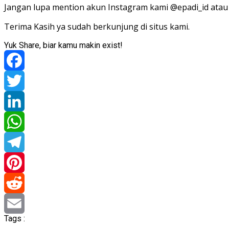
Jangan lupa mention akun Instagram kami @epadi_id atau 
Terima Kasih ya sudah berkunjung di situs kami.
Yuk Share, biar kamu makin exist!
Facebook
Twitter
LinkedIn
WhatsApp
Telegram
Pinterest
Reddit
Tags :
Email