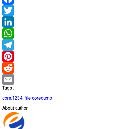
Facebook
Twitter
LinkedIn
WhatsApp
Telegram
Pinterest
Reddit
Tags :
Email
core.1234
,
file coredump
About author