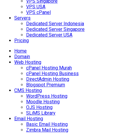
VPS Singapore
VPS USA
VPS cPanel
Servers
Dedicated Server Indonesia
Dedicated Server Singapore
Dedicated Server USA
Pricing
Home
Domain
Web Hosting
cPanel Hosting Murah
cPanel Hosting Business
DirectAdmin Hosting
Blogspot Premium
CMS Hosting
WordPress Hosting
Moodle Hosting
OJS Hosting
SLiMS Library
Email Hosting
Basic Email Hosting
Zimbra Mail Hosting