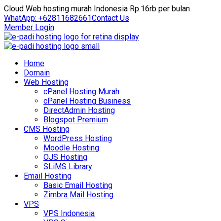
Cloud Web hosting murah Indonesia Rp.16rb per bulan
WhatApp: +62811682661
Contact Us
Member Login
Home
Domain
Web Hosting
cPanel Hosting Murah
cPanel Hosting Business
DirectAdmin Hosting
Blogspot Premium
CMS Hosting
WordPress Hosting
Moodle Hosting
OJS Hosting
SLiMS Library
Email Hosting
Basic Email Hosting
Zimbra Mail Hosting
VPS
VPS Indonesia