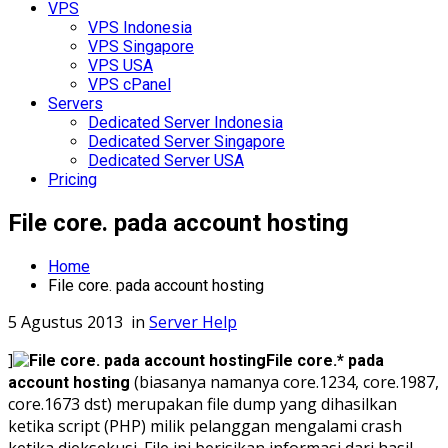
VPS
VPS Indonesia
VPS Singapore
VPS USA
VPS cPanel
Servers
Dedicated Server Indonesia
Dedicated Server Singapore
Dedicated Server USA
Pricing
File core. pada account hosting
Home
File core. pada account hosting
5 Agustus 2013
in
Server Help
]
File core.* pada
(biasanya namanya core.1234, core.1987,
account hosting
core.1673 dst) merupakan file dump yang dihasilkan
ketika script (PHP) milik pelanggan mengalami crash
ketika dieksekusi. File ini berisikan informasi dari hasil