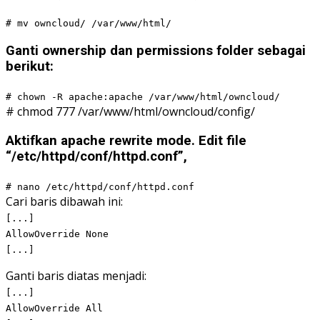
# mv owncloud/ /var/www/html/
Ganti ownership dan permissions folder sebagai
berikut:
# chown -R apache:apache /var/www/html/owncloud/
# chmod 777 /var/www/html/owncloud/config/
Aktifkan apache rewrite mode. Edit file
“/etc/httpd/conf/httpd.conf”,
# nano /etc/httpd/conf/httpd.conf
Cari baris dibawah ini:
[...]
AllowOverride None
[...]
Ganti baris diatas menjadi:
[...]
AllowOverride All