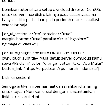
berikut:
Demikian tutorial
cara setup owncloud di server CentOS
,
untuk server linux distro lainnya pada dasarnya sama
hanya sedikit perbedaan pada perintah untuk installasi
extension saja.
[idz_ui_section id=”cta” container=”true”
margin_bottom=”true” parallax=”true” bgcolor=””
bgimage=”” class=””]
[idz_ui_highlight_box title=”ORDER VPS UNTUK
ownCloud!” subtitle=”Mulai setup server ownCloud kamu,
sewa VPS disini.” color=”orange” button_text=”Ayo Mulai!”
button_link=”https://e-padi.com/vps-murah-indonesia”]
[/idz_ui_section]
Semoga artikel ini bermanfaat dan silahkan di sharing
untuk tujuan Non Komersial dengan mencantumkan
linkback ke artikel ini.