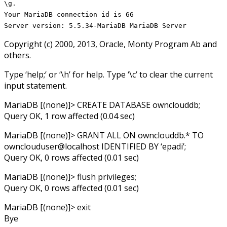
\g.
Your MariaDB connection id is 66
Server version: 5.5.34-MariaDB MariaDB Server
Copyright (c) 2000, 2013, Oracle, Monty Program Ab and
others.
Type ‘help;’ or ‘\h’ for help. Type ‘\c’ to clear the current
input statement.
MariaDB [(none)]> CREATE DATABASE ownclouddb;
Query OK, 1 row affected (0.04 sec)
MariaDB [(none)]> GRANT ALL ON ownclouddb.* TO
ownclouduser@localhost IDENTIFIED BY ‘epadi’;
Query OK, 0 rows affected (0.01 sec)
MariaDB [(none)]> flush privileges;
Query OK, 0 rows affected (0.01 sec)
MariaDB [(none)]> exit
Bye