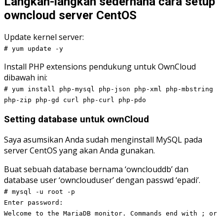
Langkah-langkah sederhana cara setup
owncloud server CentOS
Update kernel server:
# yum update -y
Install PHP extensions pendukung untuk OwnCloud
dibawah ini:
# yum install php-mysql php-json php-xml php-mbstring
php-zip php-gd curl php-curl php-pdo
Setting database untuk ownCloud
Saya asumsikan Anda sudah menginstall MySQL pada
server CentOS yang akan Anda gunakan.
Buat sebuah database bernama ‘ownclouddb’ dan
database user ‘ownclouduser’ dengan passwd ‘epadi’.
# mysql -u root -p
Enter password:
Welcome to the MariaDB monitor. Commands end with ; or