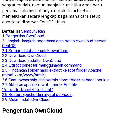
sangat mudah, namun menjadi rumit jika Anda baru
pertama kali mencobanya, untuk itu artikel ini
menjelaskan secara lengkap bagaimana cara setup
owncloud di server CentOS Linux.
Daftar Isi
Sembunyikan
1
Pengertian OwnCloud
2
Langkah-langkah sederhana cara setup owncloud server
CentOS
2.1
Setting database untuk ownCloud
2.2
Download OwnCloud
2.3
Download installer OwnCloud
2.4
Extract paket tar menggunakan command
2.5
Pindahkan folder hasil extract ke root folder Apache
(misal. /var/www/html/)
2.6
Ganti ownership dan permissions folder sebagai berikut:
2.7
Aktifkan apache rewrite mode. Edit file
“/etc/httpd/conf/httpd.conf”,
2.8
Restart apache dan mysql services.
2.9
Mulai Install OwnCloud
Pengertian OwnCloud