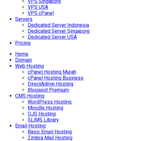
VPS Singapore
VPS USA
VPS cPanel
Servers
Dedicated Server Indonesia
Dedicated Server Singapore
Dedicated Server USA
Pricing
Home
Domain
Web Hosting
cPanel Hosting Murah
cPanel Hosting Business
DirectAdmin Hosting
Blogspot Premium
CMS Hosting
WordPress Hosting
Moodle Hosting
OJS Hosting
SLiMS Library
Email Hosting
Basic Email Hosting
Zimbra Mail Hosting