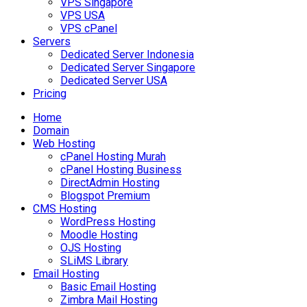
VPS Singapore
VPS USA
VPS cPanel
Servers
Dedicated Server Indonesia
Dedicated Server Singapore
Dedicated Server USA
Pricing
Home
Domain
Web Hosting
cPanel Hosting Murah
cPanel Hosting Business
DirectAdmin Hosting
Blogspot Premium
CMS Hosting
WordPress Hosting
Moodle Hosting
OJS Hosting
SLiMS Library
Email Hosting
Basic Email Hosting
Zimbra Mail Hosting