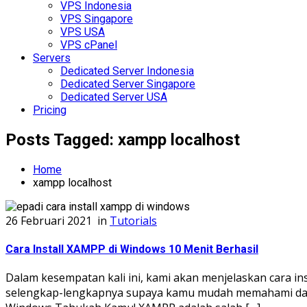
VPS Indonesia
VPS Singapore
VPS USA
VPS cPanel
Servers
Dedicated Server Indonesia
Dedicated Server Singapore
Dedicated Server USA
Pricing
Posts Tagged: xampp localhost
Home
xampp localhost
26 Februari 2021
in
Tutorials
Cara Install XAMPP di Windows 10 Menit Berhasil
Dalam kesempatan kali ini, kami akan menjelaskan cara ins
selengkap-lengkapnya supaya kamu mudah memahami dan te