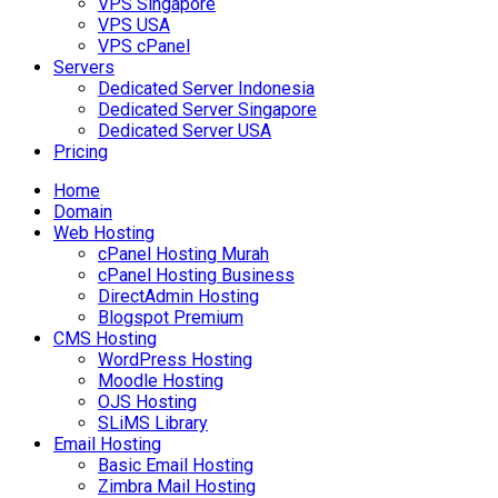
VPS Singapore
VPS USA
VPS cPanel
Servers
Dedicated Server Indonesia
Dedicated Server Singapore
Dedicated Server USA
Pricing
Home
Domain
Web Hosting
cPanel Hosting Murah
cPanel Hosting Business
DirectAdmin Hosting
Blogspot Premium
CMS Hosting
WordPress Hosting
Moodle Hosting
OJS Hosting
SLiMS Library
Email Hosting
Basic Email Hosting
Zimbra Mail Hosting