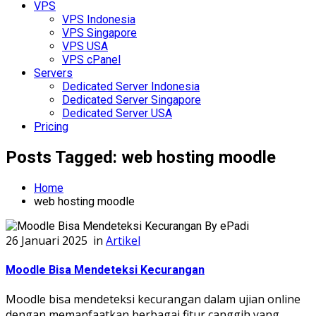
VPS
VPS Indonesia
VPS Singapore
VPS USA
VPS cPanel
Servers
Dedicated Server Indonesia
Dedicated Server Singapore
Dedicated Server USA
Pricing
Posts Tagged: web hosting moodle
Home
web hosting moodle
26 Januari 2025
in
Artikel
Moodle Bisa Mendeteksi Kecurangan
Moodle bisa mendeteksi kecurangan dalam ujian online
dengan memanfaatkan berbagai fitur canggih yang