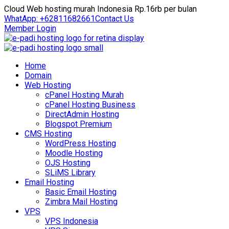
Cloud Web hosting murah Indonesia Rp.16rb per bulan
WhatApp: +62811682661
Contact Us
Member Login
Home
Domain
Web Hosting
cPanel Hosting Murah
cPanel Hosting Business
DirectAdmin Hosting
Blogspot Premium
CMS Hosting
WordPress Hosting
Moodle Hosting
OJS Hosting
SLiMS Library
Email Hosting
Basic Email Hosting
Zimbra Mail Hosting
VPS
VPS Indonesia