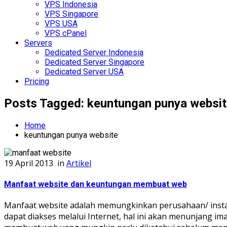
VPS Indonesia
VPS Singapore
VPS USA
VPS cPanel
Servers
Dedicated Server Indonesia
Dedicated Server Singapore
Dedicated Server USA
Pricing
Posts Tagged: keuntungan punya websi
Home
keuntungan punya website
19 April 2013
in
Artikel
Manfaat website dan keuntungan membuat web
Manfaat website adalah memungkinkan perusahaan/ insta
dapat diakses melalui Internet, hal ini akan menunjang i