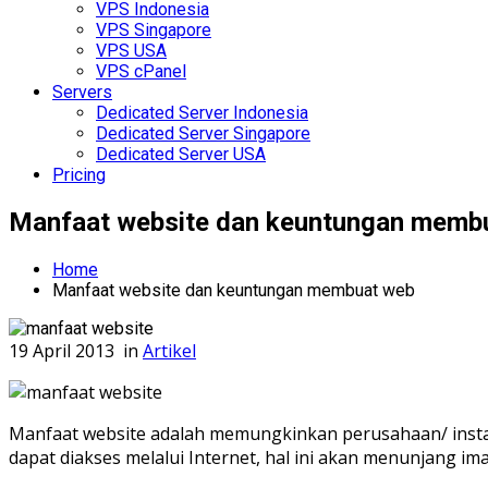
VPS Indonesia
VPS Singapore
VPS USA
VPS cPanel
Servers
Dedicated Server Indonesia
Dedicated Server Singapore
Dedicated Server USA
Pricing
Manfaat website dan keuntungan memb
Home
Manfaat website dan keuntungan membuat web
19 April 2013
in
Artikel
Manfaat website adalah memungkinkan perusahaan/ insta
dapat diakses melalui Internet, hal ini akan menunjang i