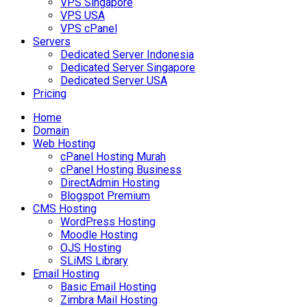
VPS Singapore
VPS USA
VPS cPanel
Servers
Dedicated Server Indonesia
Dedicated Server Singapore
Dedicated Server USA
Pricing
Home
Domain
Web Hosting
cPanel Hosting Murah
cPanel Hosting Business
DirectAdmin Hosting
Blogspot Premium
CMS Hosting
WordPress Hosting
Moodle Hosting
OJS Hosting
SLiMS Library
Email Hosting
Basic Email Hosting
Zimbra Mail Hosting