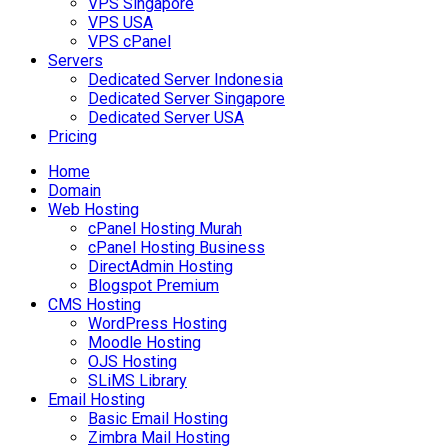
VPS Singapore
VPS USA
VPS cPanel
Servers
Dedicated Server Indonesia
Dedicated Server Singapore
Dedicated Server USA
Pricing
Home
Domain
Web Hosting
cPanel Hosting Murah
cPanel Hosting Business
DirectAdmin Hosting
Blogspot Premium
CMS Hosting
WordPress Hosting
Moodle Hosting
OJS Hosting
SLiMS Library
Email Hosting
Basic Email Hosting
Zimbra Mail Hosting