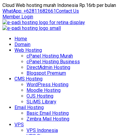
Cloud Web hosting murah Indonesia Rp.16rb per bulan
WhatApp: +62811682661
Contact Us
Member Login
Home
Domain
Web Hosting
cPanel Hosting Murah
cPanel Hosting Business
DirectAdmin Hosting
Blogspot Premium
CMS Hosting
WordPress Hosting
Moodle Hosting
OJS Hosting
SLiMS Library
Email Hosting
Basic Email Hosting
Zimbra Mail Hosting
VPS
VPS Indonesia