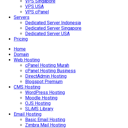
VPS Singapore
VPS USA
VPS cPanel
Servers
Dedicated Server Indonesia
Dedicated Server Singapore
Dedicated Server USA
Pricing
Home
Domain
Web Hosting
cPanel Hosting Murah
cPanel Hosting Business
DirectAdmin Hosting
Blogspot Premium
CMS Hosting
WordPress Hosting
Moodle Hosting
OJS Hosting
SLiMS Library
Email Hosting
Basic Email Hosting
Zimbra Mail Hosting