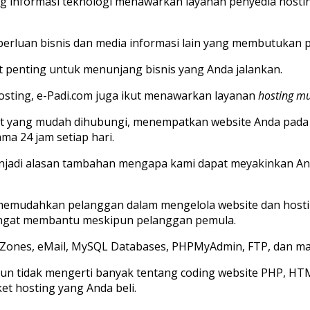
ng informasi teknologi menawarkan layanan penyedia hos
luan bisnis dan media informasi lain yang membutukan pub
t penting untuk menunjang bisnis yang Anda jalankan.
sting, e-Padi.com juga ikut menawarkan layanan
hosting m
rt yang mudah dihubungi, menempatkan website Anda pada e
ma 24 jam setiap hari.
njadi alasan tambahan mengapa kami dapat meyakinkan An
memudahkan pelanggan dalam mengelola website dan hosting
sangat membantu meskipun pelanggan pemula.
Zones, eMail, MySQL Databases, PHPMyAdmin, FTP, dan masih
n tidak mengerti banyak tentang coding website PHP, HTML
et hosting yang Anda beli.