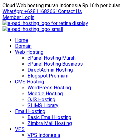
Cloud Web hosting murah Indonesia Rp.16rb per bulan
WhatApp: +62811682661
Contact Us
Member Login
Home
Domain
Web Hosting
cPanel Hosting Murah
cPanel Hosting Business
DirectAdmin Hosting
Blogspot Premium
CMS Hosting
WordPress Hosting
Moodle Hosting
OJS Hosting
SLiMS Library
Email Hosting
Basic Email Hosting
Zimbra Mail Hosting
VPS
VPS Indonesia