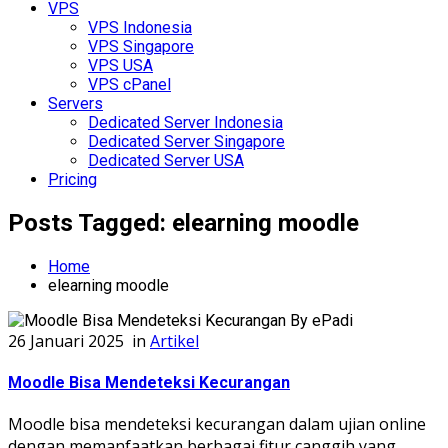
VPS
VPS Indonesia
VPS Singapore
VPS USA
VPS cPanel
Servers
Dedicated Server Indonesia
Dedicated Server Singapore
Dedicated Server USA
Pricing
Posts Tagged: elearning moodle
Home
elearning moodle
26 Januari 2025
in
Artikel
Moodle Bisa Mendeteksi Kecurangan
Moodle bisa mendeteksi kecurangan dalam ujian online
dengan memanfaatkan berbagai fitur canggih yang