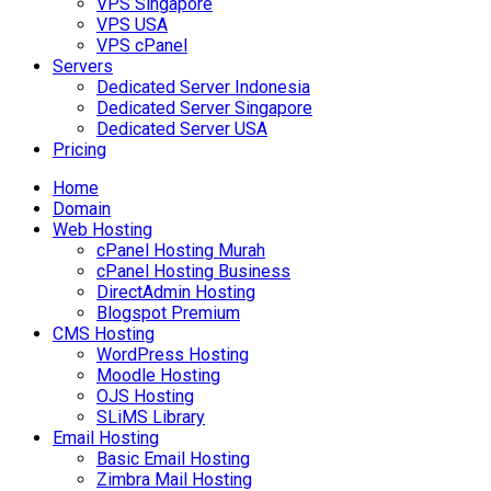
VPS Singapore
VPS USA
VPS cPanel
Servers
Dedicated Server Indonesia
Dedicated Server Singapore
Dedicated Server USA
Pricing
Home
Domain
Web Hosting
cPanel Hosting Murah
cPanel Hosting Business
DirectAdmin Hosting
Blogspot Premium
CMS Hosting
WordPress Hosting
Moodle Hosting
OJS Hosting
SLiMS Library
Email Hosting
Basic Email Hosting
Zimbra Mail Hosting