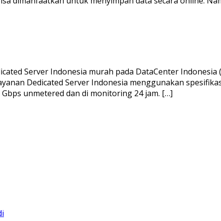
a dimanfaatkan untuk menyimpan data secara online. Namu
ated Server Indonesia murah pada DataCenter Indonesia (I
Layanan Dedicated Server Indonesia menggunakan spesifikas
 1 Gbps unmetered dan di monitoring 24 jam. […]