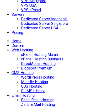
VPS Singapore
VPS USA
VPS cPanel
Servers
Dedicated Server Indonesia
Dedicated Server Singapore
Dedicated Server USA
Pricing
Home
Domain
Web Hosting
cPanel Hosting Murah
cPanel Hosting Business
DirectAdmin Hosting
Blogspot Premium
CMS Hosting
WordPress Hosting
Moodle Hosting
OJS Hosting
SLiMS Library
Email Hosting
Basic Email Hosting
Zimbra Mail Hosting