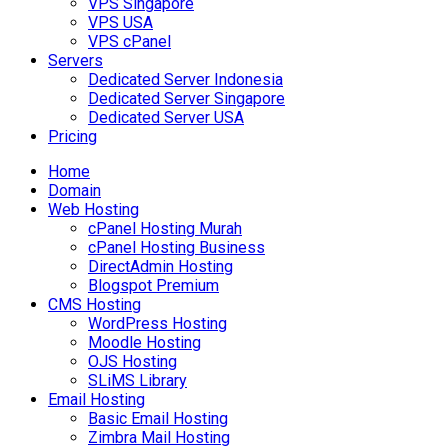
VPS Singapore
VPS USA
VPS cPanel
Servers
Dedicated Server Indonesia
Dedicated Server Singapore
Dedicated Server USA
Pricing
Home
Domain
Web Hosting
cPanel Hosting Murah
cPanel Hosting Business
DirectAdmin Hosting
Blogspot Premium
CMS Hosting
WordPress Hosting
Moodle Hosting
OJS Hosting
SLiMS Library
Email Hosting
Basic Email Hosting
Zimbra Mail Hosting