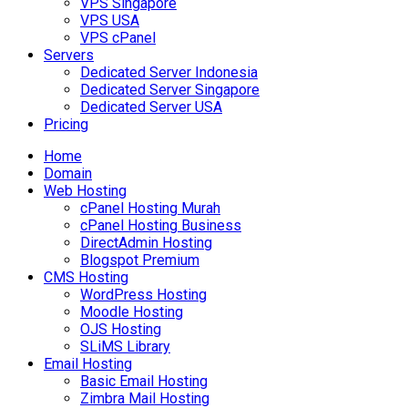
VPS Singapore
VPS USA
VPS cPanel
Servers
Dedicated Server Indonesia
Dedicated Server Singapore
Dedicated Server USA
Pricing
Home
Domain
Web Hosting
cPanel Hosting Murah
cPanel Hosting Business
DirectAdmin Hosting
Blogspot Premium
CMS Hosting
WordPress Hosting
Moodle Hosting
OJS Hosting
SLiMS Library
Email Hosting
Basic Email Hosting
Zimbra Mail Hosting