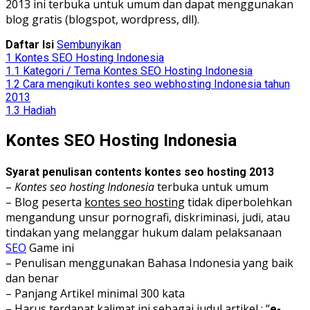
2013 ini terbuka untuk umum dan dapat menggunakan
blog gratis (blogspot, wordpress, dll).
Daftar Isi
Sembunyikan
1
Kontes SEO Hosting Indonesia
1.1
Kategori / Tema Kontes SEO Hosting Indonesia
1.2
Cara mengikuti kontes seo webhosting Indonesia tahun
2013
1.3
Hadiah
Kontes SEO Hosting Indonesia
Syarat penulisan contents kontes seo hosting 2013
–
Kontes seo hosting Indonesia
terbuka untuk umum
– Blog peserta
kontes seo hosting
tidak diperbolehkan
mengandung unsur pornografi, diskriminasi, judi, atau
tindakan yang melanggar hukum dalam pelaksanaan
SEO
Game ini
– Penulisan menggunakan Bahasa Indonesia yang baik
dan benar
– Panjang Artikel minimal 300 kata
– Harus terdapat kalimat ini sebagai judul artikel : “
e-