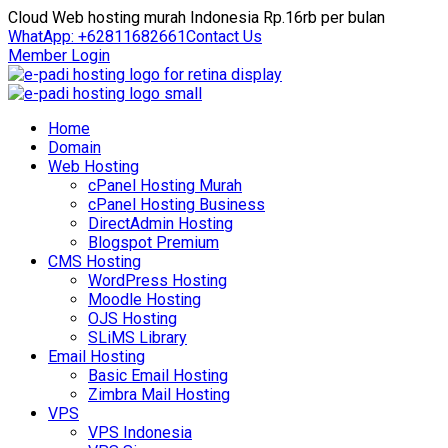
Cloud Web hosting murah Indonesia Rp.16rb per bulan
WhatApp: +62811682661
Contact Us
Member Login
Home
Domain
Web Hosting
cPanel Hosting Murah
cPanel Hosting Business
DirectAdmin Hosting
Blogspot Premium
CMS Hosting
WordPress Hosting
Moodle Hosting
OJS Hosting
SLiMS Library
Email Hosting
Basic Email Hosting
Zimbra Mail Hosting
VPS
VPS Indonesia