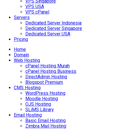
VPS Singapore
VPS USA
VPS cPanel
Servers
Dedicated Server Indonesia
Dedicated Server Singapore
Dedicated Server USA
Pricing
Home
Domain
Web Hosting
cPanel Hosting Murah
cPanel Hosting Business
DirectAdmin Hosting
Blogspot Premium
CMS Hosting
WordPress Hosting
Moodle Hosting
OJS Hosting
SLiMS Library
Email Hosting
Basic Email Hosting
Zimbra Mail Hosting