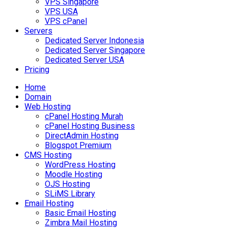
VPS Singapore
VPS USA
VPS cPanel
Servers
Dedicated Server Indonesia
Dedicated Server Singapore
Dedicated Server USA
Pricing
Home
Domain
Web Hosting
cPanel Hosting Murah
cPanel Hosting Business
DirectAdmin Hosting
Blogspot Premium
CMS Hosting
WordPress Hosting
Moodle Hosting
OJS Hosting
SLiMS Library
Email Hosting
Basic Email Hosting
Zimbra Mail Hosting