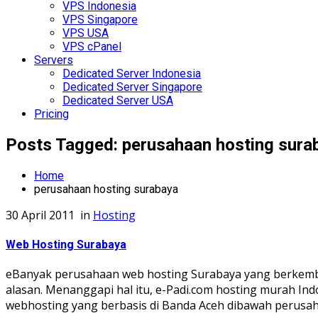
VPS Indonesia
VPS Singapore
VPS USA
VPS cPanel
Servers
Dedicated Server Indonesia
Dedicated Server Singapore
Dedicated Server USA
Pricing
Posts Tagged: perusahaan hosting sura
Home
perusahaan hosting surabaya
30 April 2011
in
Hosting
Web Hosting Surabaya
eBanyak perusahaan web hosting Surabaya yang berkemba
alasan. Menanggapi hal itu, e-Padi.com hosting murah Ind
webhosting yang berbasis di Banda Aceh dibawah perusaha