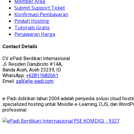
Member Area
Submit Support Ticket
Konfirmasi Pembayaran
Pindah Hosting
Tutorials Gratis
Penawaran Harga
Contact Details
CV. ePadi Berdikari Internasional
Jl. Residen Danubroto #14A,
Banda Aceh, Aceh 23239, ID
WhatsApp:
+62811682661
Email:
zall(at)e-padi.com
e-Padi didirikan tahun 2004 adalah penyedia solusi cloud hosti
specialized hosting untuk Moodle e-Learning, OJS, dan WordPres
profesional.