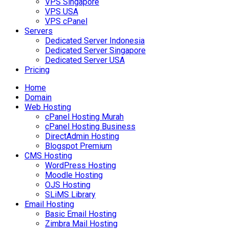
VPS Singapore
VPS USA
VPS cPanel
Servers
Dedicated Server Indonesia
Dedicated Server Singapore
Dedicated Server USA
Pricing
Home
Domain
Web Hosting
cPanel Hosting Murah
cPanel Hosting Business
DirectAdmin Hosting
Blogspot Premium
CMS Hosting
WordPress Hosting
Moodle Hosting
OJS Hosting
SLiMS Library
Email Hosting
Basic Email Hosting
Zimbra Mail Hosting