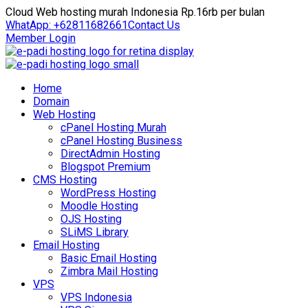
Cloud Web hosting murah Indonesia Rp.16rb per bulan
WhatApp: +62811682661
Contact Us
Member Login
Home
Domain
Web Hosting
cPanel Hosting Murah
cPanel Hosting Business
DirectAdmin Hosting
Blogspot Premium
CMS Hosting
WordPress Hosting
Moodle Hosting
OJS Hosting
SLiMS Library
Email Hosting
Basic Email Hosting
Zimbra Mail Hosting
VPS
VPS Indonesia