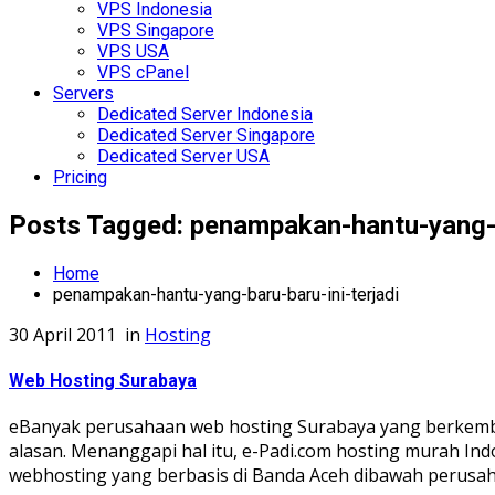
VPS Indonesia
VPS Singapore
VPS USA
VPS cPanel
Servers
Dedicated Server Indonesia
Dedicated Server Singapore
Dedicated Server USA
Pricing
Posts Tagged: penampakan-hantu-yang-ba
Home
penampakan-hantu-yang-baru-baru-ini-terjadi
30 April 2011
in
Hosting
Web Hosting Surabaya
eBanyak perusahaan web hosting Surabaya yang berkemba
alasan. Menanggapi hal itu, e-Padi.com hosting murah Ind
webhosting yang berbasis di Banda Aceh dibawah perusaha