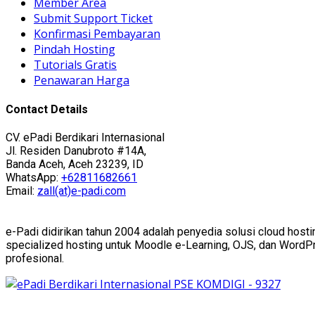
Member Area
Submit Support Ticket
Konfirmasi Pembayaran
Pindah Hosting
Tutorials Gratis
Penawaran Harga
Contact Details
CV. ePadi Berdikari Internasional
Jl. Residen Danubroto #14A,
Banda Aceh, Aceh 23239, ID
WhatsApp:
+62811682661
Email:
zall(at)e-padi.com
e-Padi didirikan tahun 2004 adalah penyedia solusi cloud hosti
specialized hosting untuk Moodle e-Learning, OJS, dan WordPres
profesional.